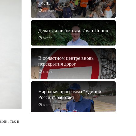
смены
сегодня
Делать, а не бояться. Иван Попов
вчера
В областном центре вновь
перекрытия дорог
вчера
Народная программа "Единой
России" работает
вчера
ыми, так и