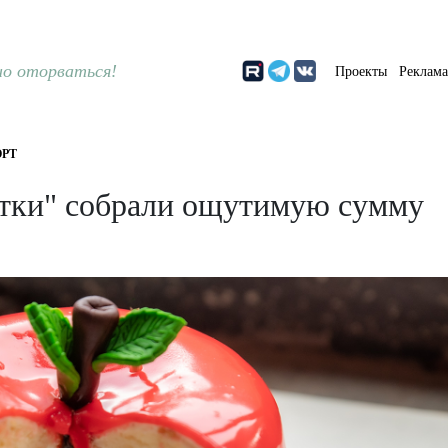
о оторваться!
Проекты
Реклам
РТ
отки" собрали ощутимую сумму