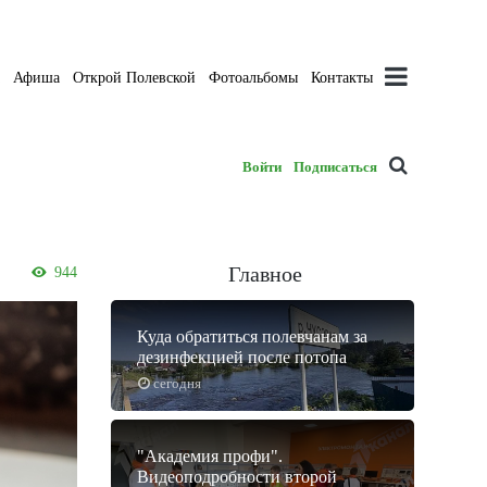
а
Афиша
Открой Полевской
Фотоальбомы
Контакты
Войти
Подписаться
Главное
944
Куда обратиться полевчанам за
дезинфекцией после потопа
сегодня
"Академия профи".
Видеоподробности второй