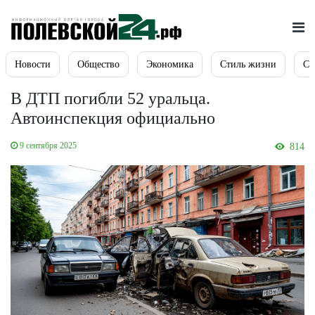
Новости
Общество
Экономика
Стиль жизни
Сп
В ДТП погибли 52 уральца.
Автоинспекция официально
9 сентября 2025
814