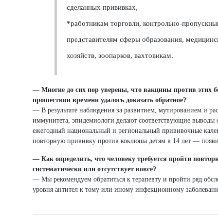
сделанных прививках,
*работникам торговли, контрольно-пропускны
представителям сферы образования, медицин
хозяйств, зоопарков, вахтовикам.
— Многие до сих пор уверены, что вакцины против этих 
прошествии времени удалось доказать обратное?
— В результате наблюдения за развитием, мутированием и ра
иммунитета, эпидемиологи делают соответствующие выводы о
ежегодный национальный и региональный прививочные кален
повторную прививку против коклюша детям в 14 лет — появ
— Как определить, что человеку требуется пройти повто
систематически или отсутствует вовсе?
— Мы рекомендуем обратиться к терапевту и пройти ряд обсл
уровня антител к тому или иному инфекционному заболеван