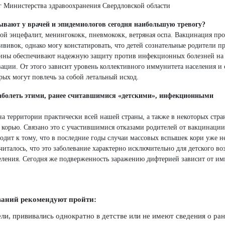
 Министерства здравоохранения Свердловской области
вают у врачей и эпидемиологов сегодня наибольшую тревогу?
вой энцефалит, менингококк, пневмококк, ветряная оспа. Вакцинация про
вивок, однако могу констатировать, что детей сознательные родители п
кцины обеспечивают надежную защиту против инфекционных болезней на
вации. От этого зависит уровень коллективного иммунитета населения и 
ых могут повлечь за собой летальный исход.
заболеть этими, ранее считавшимися «детскими», инфекционными
а территории практически всей нашей страны, а также в некоторых стра
 корью. Связано это с участившимися отказами родителей от вакцинации
дит к тому, что в последние годы случаи массовых вспышек кори уже не
талось, что это заболевание характерно исключительно для детского во
селения. Сегодня же подверженность заражению дифтерией зависит от и
аний рекомендуют пройти:
ели, прививались однократно в детстве или не имеют сведения о ра