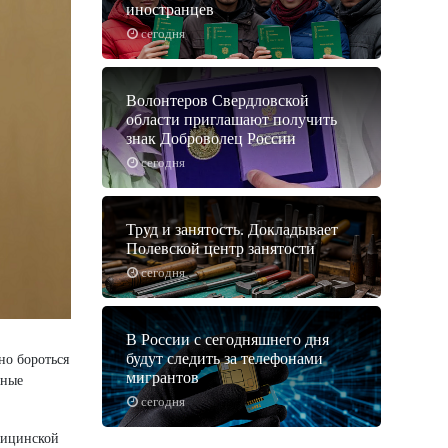
иностранцев
сегодня
Волонтеров Свердловской
области приглашают получить
знак Доброволец России
сегодня
Труд и занятость. Докладывает
Полевской центр занятости
сегодня
В России с сегодняшнего дня
будут следить за телефонами
но бороться
мигрантов
сные
сегодня
дицинской