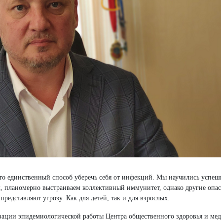
то единственный способ уберечь себя от инфекций. Мы научились успеш
, планомерно выстраиваем коллективный иммунитет, однако другие опа
представляют угрозу. Как для детей, так и для взрослых.
изации эпидемиологической работы Центра общественного здоровья и ме