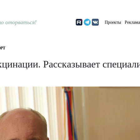
о оторваться!
Проекты
Реклам
РТ
кцинации. Рассказывает специал