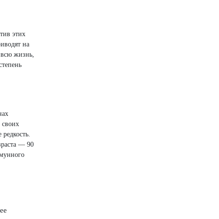
тив этих
риводят на
 всю жизнь,
степень
нах
 своих
 редкость.
зраста — 90
ммунного
нее