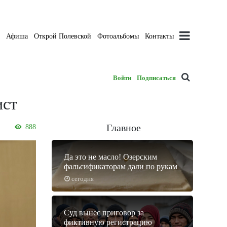
а
Афиша
Открой Полевской
Фотоальбомы
Контакты
Войти
Подписаться
ист
Главное
888
Да это не масло! Озерским
фальсификаторам дали по рукам
сегодня
Суд вынес приговор за
фиктивную регистрацию