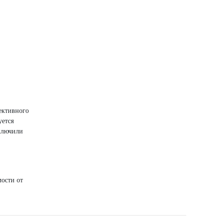
ективного
уется
ключили
мости от