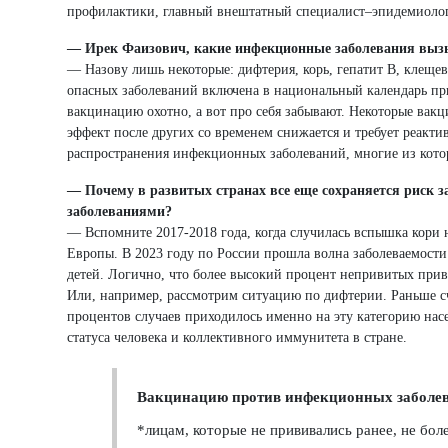
профилактики, главный внештатный специалист–эпидемиолог
— Ирек Фаизович, какие инфекционные заболевания вызы
— Назову лишь некоторые: дифтерия, корь, гепатит B, клеще
опасных заболеваний включена в национальный календарь при
вакцинацию охотно, а вот про себя забывают. Некоторые ва
эффект после других со временем снижается и требует реакти
распространения инфекционных заболеваний, многие из котор
— Почему в развитых странах все еще сохраняется риск 
заболеваниями?
— Вспомните 2017-2018 года, когда случилась вспышка кори н
Европы. В 2023 году по России прошла волна заболеваемости
детей. Логично, что более высокий процент непривитых приво
Или, например, рассмотрим ситуацию по дифтерии. Раньше счи
процентов случаев приходилось именно на эту категорию на
статуса человека и коллективного иммунитета в стране.
Вакцинацию против инфекционных заболев
*лицам, которые не прививались ранее, не бол