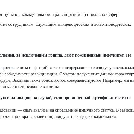
м пунктов, коммунальной, транспортной и социальной сфер,
ским сотрудникам, служащим птицеводческих и животноводческих
болезней, за исключением гриппа, дают пожизненный иммунитет. По
спространением инфекций, а также непрерывно анализируя уровень колл
 необходимости ревакцинации. С учетом полученных данных корректир
дари. Вакцины также обновляются, совершенствуются. Например, мы в
ились соответствующие вакцины.
рную вакцинацию на случай, если прививочный сертификат велся не
едований — сдать анализы на определение иммунного статуса. В зависи
ию лечащий врач составит индивидуальный график вакцинации.