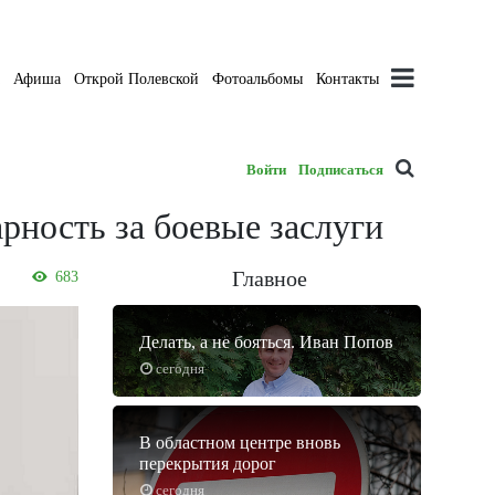
а
Афиша
Открой Полевской
Фотоальбомы
Контакты
Войти
Подписаться
рность за боевые заслуги
Главное
683
Делать, а не бояться. Иван Попов
сегодня
В областном центре вновь
перекрытия дорог
сегодня