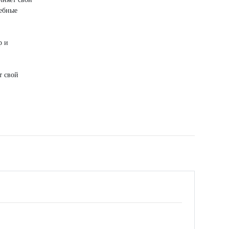
жебные
р и
т свой