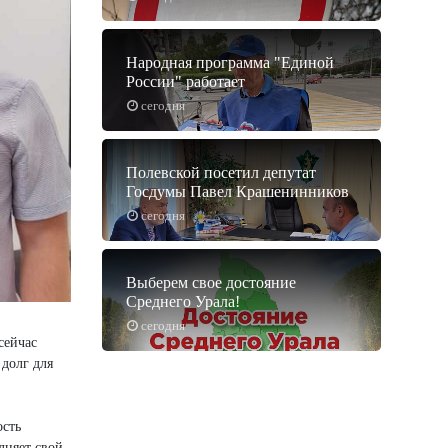
Народная программа "Единой
России" работает
сегодня
Полевской посетил депутат
Госдумы Павел Крашенинников
сегодня
Выберем свое достояние
Среднего Урала!
сегодня
сейчас
 долг для
ость
лняет свой