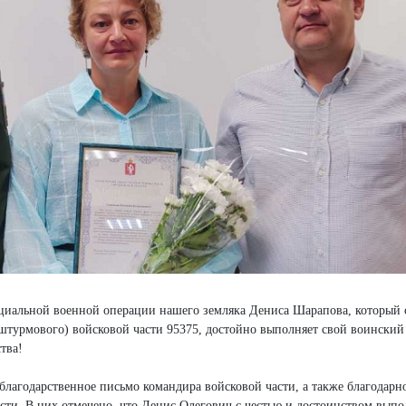
ециальной военной операции нашего земляка Дениса Шарапова, который 
(штурмового) войсковой части 95375, достойно выполняет свой воинский
тва!
агодарственное письмо командира войсковой части, а также благодарн
ти. В них отмечено, что Денис Олегович с честью и достоинством выпо