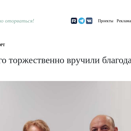
о оторваться!
Проекты
Реклам
РТ
о торжественно вручили благода