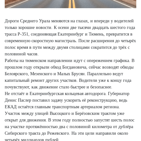
Дороги Среднего Урала меняются на глазах, и впереди у водителей
только хорошие новости. К осени две тысячи двадцать шестого года
трасса Р-351, соединяющая Екатеринбург и Тюмень, превратится в
современную скоростную магистраль. После расширения до четырёх
полос время в пути между двумя столицами сократится до трёх с
половиной часов.
Работы на тюменском направлении идут с опережением графика. В
прошлом году открыли обход Богдановича, сейчас возводят обходы
Белоярского, Мезенского и Малых Брусян. Параллельно ведут
капитальный ремонт других участков. Водители уже к концу года
почувствуют, как движение стало быстрее и безопаснее.
Не отстаёт и Екатеринбургская кольцевая автодорога. Губернатор
Денис Паслер поставил задачу ускорить её реконструкцию, ведь
ЕКАД остаётся главным транспортным артериалом региона.
Участок между улицей Высоцкого и Берёзовским трактом уже
открыт для движения. В этом году полностью запустят шесть полос
на участке протяжённостью два с половиной километра от дублёра
Сибирского тракта до Режевского. На эти цели направили около
четырёх миллиардов рублей.