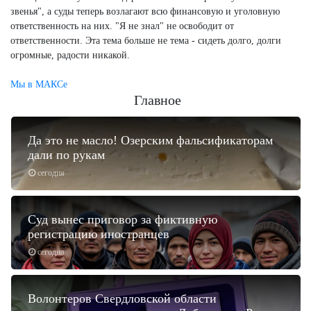
звенья", а суды теперь возлагают всю финансовую и уголовную
ответственность на них. "Я не знал" не освободит от
ответственности. Эта тема больше не тема - сидеть долго, долги
огромные, радости никакой.
Мы в МАКСе
Главное
Да это не масло! Озерским фальсификаторам
дали по рукам
сегодня
Суд вынес приговор за фиктивную
регистрацию иностранцев
сегодня
Волонтеров Свердловской области