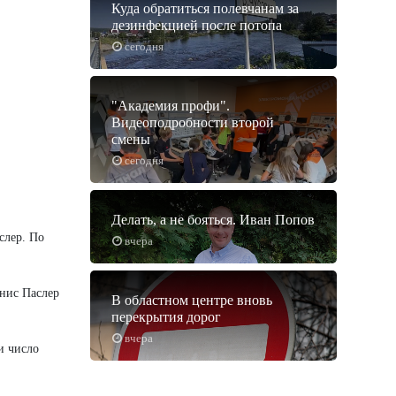
Куда обратиться полевчанам за
дезинфекцией после потопа
сегодня
"Академия профи".
Видеоподробности второй
смены
сегодня
Делать, а не бояться. Иван Попов
слер. По
вчера
.
енис Паслер
В областном центре вновь
перекрытия дорог
вчера
и число