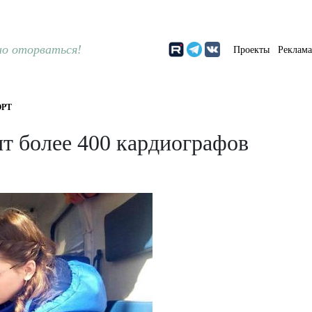
о оторваться!
Проекты
Реклам
РТ
т более 400 кардиографов