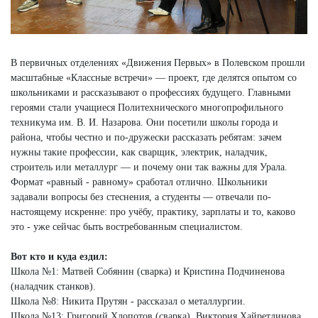
В первичных отделениях «Движения Первых» в Полевском прошли
масштабные «Классные встречи» — проект, где делятся опытом со
школьниками и рассказывают о профессиях будущего. Главными
героями стали учащиеся Политехнического многопрофильного
техникума им. В. И. Назарова. Они посетили школы города и
района, чтобы честно и по-дружески рассказать ребятам: зачем
нужны такие профессии, как сварщик, электрик, наладчик,
строитель или металлург — и почему они так важны для Урала.
Формат «равный - равному» сработал отлично. Школьники
задавали вопросы без стеснения, а студенты — отвечали по-
настоящему искренне: про учёбу, практику, зарплаты и то, каково
это - уже сейчас быть востребованным специалистом.
Вот кто и куда ездил:
Школа №1: Матвей Собянин (сварка) и Кристина Подчиненова
(наладчик станков).
Школа №8: Никита Прутян - рассказал о металлургии.
Школа №13: Григорий Хлопотов (сварка), Виктория Хайретдинова