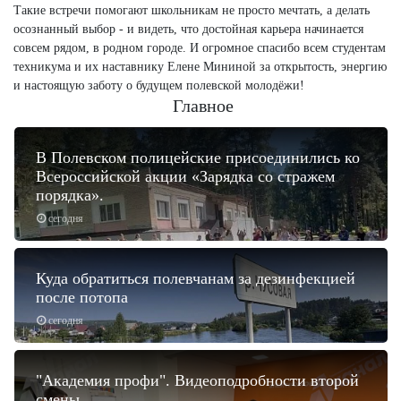
Такие встречи помогают школьникам не просто мечтать, а делать
осознанный выбор - и видеть, что достойная карьера начинается
совсем рядом, в родном городе. И огромное спасибо всем студентам
техникума и их наставнику Елене Мининой за открытость, энергию
и настоящую заботу о будущем полевской молодёжи!
Главное
В Полевском полицейские присоединились ко
Всероссийской акции «Зарядка со стражем
порядка».
сегодня
Куда обратиться полевчанам за дезинфекцией
после потопа
сегодня
"Академия профи". Видеоподробности второй
смены