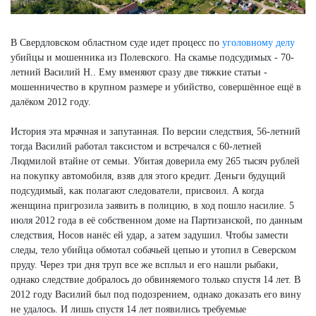
В Свердловском областном суде идет процесс по
уголовному делу
убийцы и мошенника из Полевского. На скамье подсудимых - 70-
летний Василий Н.. Ему вменяют сразу две тяжкие статьи -
мошенничество в крупном размере и убийство, совершённое ещё в
далёком 2012 году.
История эта мрачная и запутанная. По версии следствия, 56-летний
тогда Василий работал таксистом и встречался с 60-летней
Людмилой втайне от семьи. Убитая доверила ему 265 тысяч рублей
на покупку автомобиля, взяв для этого кредит. Деньги будущий
подсудимый, как полагают следователи, присвоил. А когда
женщина пригрозила заявить в полицию, в ход пошло насилие. 5
июля 2012 года в её собственном доме на Партизанской, по данным
следствия, Носов нанёс ей удар, а затем задушил. Чтобы замести
следы, тело убийца обмотал собачьей цепью и утопил в Северском
пруду. Через три дня труп все же всплыл и его нашли рыбаки,
однако следствие добралось до обвиняемого только спустя 14 лет. В
2012 году Василий был под подозрением, однако доказать его вину
не удалось. И лишь спустя 14 лет появились требуемые