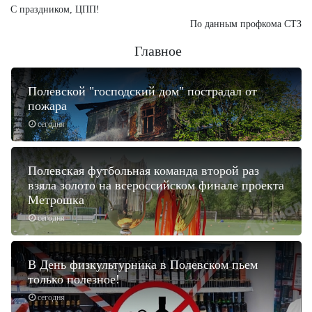
С праздником, ЦПП!
По данным профкома СТЗ
Главное
Полевской "господский дом" пострадал от
пожара
сегодня
Полевская футбольная команда второй раз
взяла золото на всероссийском финале проекта
Метрошка
сегодня
В День физкультурника в Полевском пьем
только полезное!
сегодня