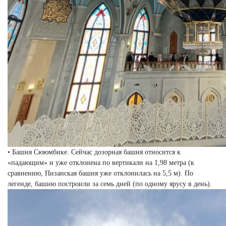
• Башня Сююмбике. Сейчас дозорная башня относится к
«падающим» и уже отклонена по вертикали на 1,98 метра (к
сравнению, Пизанская башня уже отклонилась на 5,5 м). По
легенде, башню построили за семь дней (по одному ярусу в день).