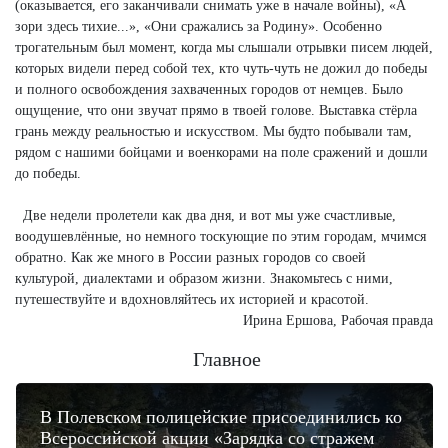
(оказывается, его заканчивали снимать уже в начале войны), «А
зори здесь тихие...», «Они сражались за Родину». Особенно
трогательным был момент, когда мы слышали отрывки писем людей,
которых видели перед собой тех, кто чуть-чуть не дожил до победы
и полного освобождения захваченных городов от немцев. Было
ощущение, что они звучат прямо в твоей голове. Выставка стёрла
грань между реальностью и искусством. Мы будто побывали там,
рядом с нашими бойцами и военкорами на поле сражений и дошли
до победы.
Две недели пролетели как два дня, и вот мы уже счастливые,
воодушевлённые, но немного тоскующие по этим городам, мчимся
обратно. Как же много в России разных городов со своей
культурой, диалектами и образом жизни. Знакомьтесь с ними,
путешествуйте и вдохновляйтесь их историей и красотой.
Ирина Ершова, Рабочая правда
Главное
В Полевском полицейские присоединились ко
Всероссийской акции «Зарядка со стражем