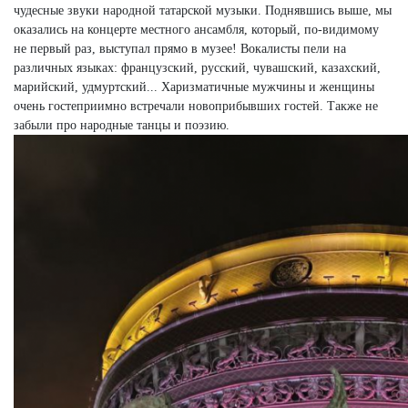
чудесные звуки народной татарской музыки. Поднявшись выше, мы
оказались на концерте местного ансамбля, который, по-видимому
не первый раз, выступал прямо в музее! Вокалисты пели на
различных языках: французский, русский, чувашский, казахский,
марийский, удмуртский... Харизматичные мужчины и женщины
очень гостеприимно встречали новоприбывших гостей. Также не
забыли про народные танцы и поэзию.