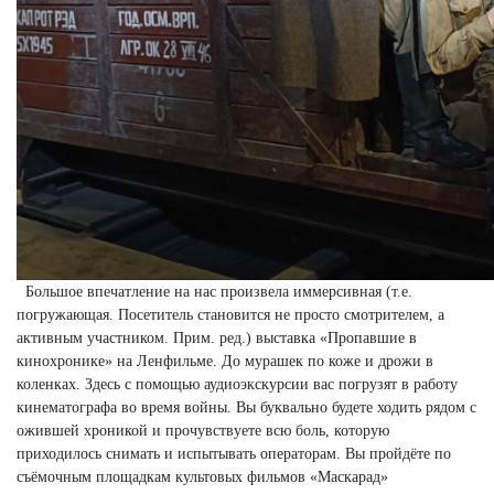
Большое впечатление на нас произвела иммерсивная (т.е.
погружающая. Посетитель становится не просто смотрителем, а
активным участником. Прим. ред.) выставка «Пропавшие в
кинохронике» на Ленфильме. До мурашек по коже и дрожи в
коленках. Здесь с помощью аудиоэкскурсии вас погрузят в работу
кинематографа во время войны. Вы буквально будете ходить рядом с
ожившей хроникой и прочувствуете всю боль, которую
приходилось снимать и испытывать операторам. Вы пройдёте по
съёмочным площадкам культовых фильмов «Маскарад»