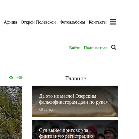
а
Афиша
Открой Полевской
Фотоальбомы
Контакты
Войти
Подписаться
Главное
936
Да это не масло! Озерским
фальсификаторам дали по рукам
сегодня
Суд вынес приговор за
фиктивную регистрацию