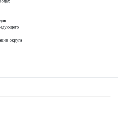
водах
для
следующего
ации округа