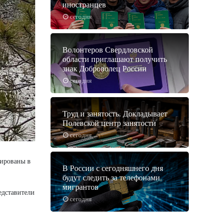
иностранцев
сегодня
Волонтеров Свердловской
области приглашают получить
знак Доброволец России
сегодня
Труд и занятость. Докладывает
Полевской центр занятости
сегодня
рированы в
В России с сегодняшнего дня
будут следить за телефонами
мигрантов
едставители
сегодня