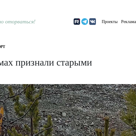
о оторваться!
Проекты
Реклам
РТ
мах признали старыми