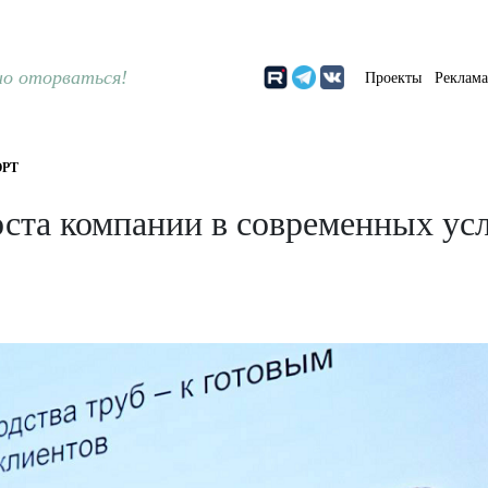
о оторваться!
Проекты
Реклам
РТ
оста компании в современных ус