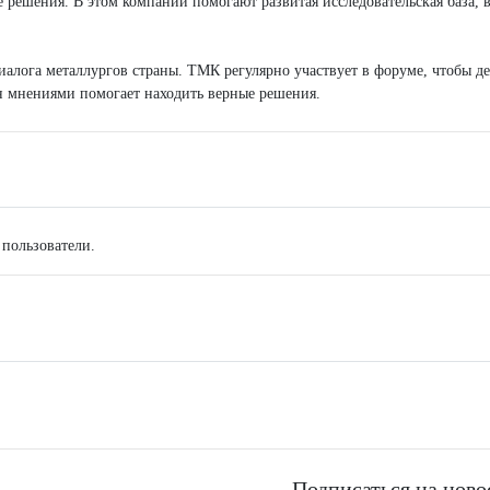
е решения. В этом компании помогают развитая исследовательская база, 
алога металлургов страны. ТМК регулярно участвует в форуме, чтобы де
ен мнениями помогает находить верные решения.
 пользователи.
Подписаться на ново