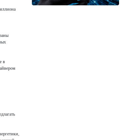
миллиона
траны
ных
е в
райвером
едлагать
нергетики,