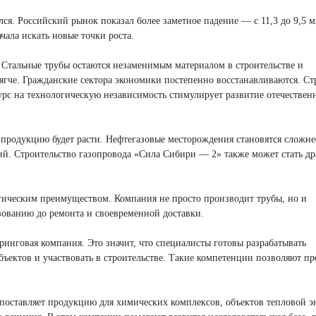
ся. Российский рынок показал более заметное падение — с 11,3 до 9,5 
ачала искать новые точки роста.
Стальные трубы остаются незаменимым материалом в строительстве и
гче. Гражданские сектора экономики постепенно восстанавливаются. С
рс на технологическую независимость стимулирует развитие отечествен
 продукцию будет расти. Нефтегазовые месторождения становятся сложне
ий. Строительство газопровода «Сила Сибири — 2» также может стать д
гическим преимуществом. Компания не просто производит трубы, но и
зованию до ремонта и своевременной доставки.
говая компания. Это значит, что специалисты готовы разрабатывать
ъектов и участвовать в строительстве. Такие компетенции позволяют пр
ставляет продукцию для химических комплексов, объектов тепловой э