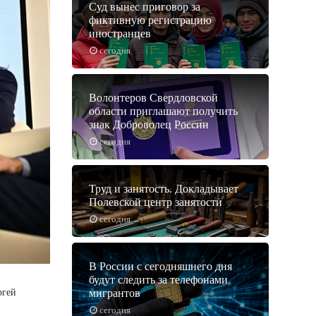
Суд вынес приговор за
фиктивную регистрацию
иностранцев
сегодня
Волонтеров Свердловской
области приглашают получить
знак Доброволец России
сегодня
Труд и занятость. Докладывает
Полевской центр занятости
сегодня
В России с сегодняшнего дня
будут следить за телефонами
ргей
мигрантов
сегодня