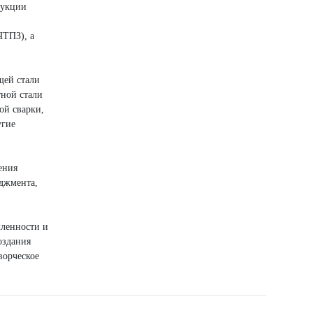
дукции
ЧТПЗ), а
щей стали
ной стали
ой сварки,
угие
ения
еджмента,
шленности и
оздания
ворческое