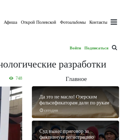
а
Афиша
Открой Полевской
Фотоальбомы
Контакты
Войти
Подписаться
ологические разработки
Главное
748
Да это не масло! Озерским
фальсификаторам дали по рукам
сегодня
Суд вынес приговор за
фиктивную регистрацию