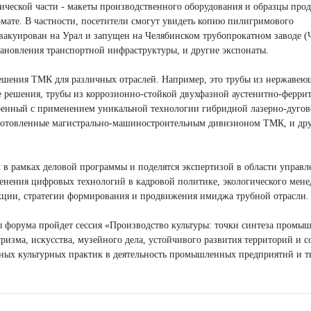
рической части - макеты производственного оборудования и образцы про
мате. В частности, посетители смогут увидеть копию пилигримового
эвакуирован на Урал и запущен на Челябинском трубопрокатном заводе (
ановления транспортной инфраструктуры, и другие экспонаты.
решения ТМК для различных отраслей. Например, это трубы из нержавею
решения, трубы из коррозионно-стойкой двухфазной аустенитно-феррит
ренный с применением уникальной технологии гибридной лазерно-дугов
готовленные магистрально-машиностроительным дивизионом ТМК, и др
 в рамках деловой программы и поделятся экспертизой в области управл
енения цифровых технологий в кадровой политике, экологического мен
укции, стратегии формирования и продвижения имиджа трубной отрасли.
 форума пройдет сессия «Производство культуры: точки синтеза промы
ризма, искусства, музейного дела, устойчивого развития территорий и с
нных культурных практик в деятельность промышленных предприятий и т