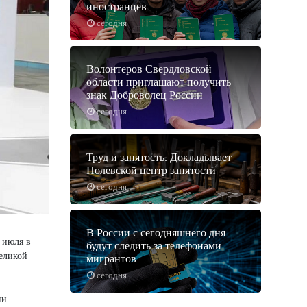
иностранцев
сегодня
Волонтеров Свердловской
области приглашают получить
знак Доброволец России
сегодня
Труд и занятость. Докладывает
Полевской центр занятости
сегодня
В России с сегодняшнего дня
 июля в
будут следить за телефонами
Великой
мигрантов
сегодня
ии