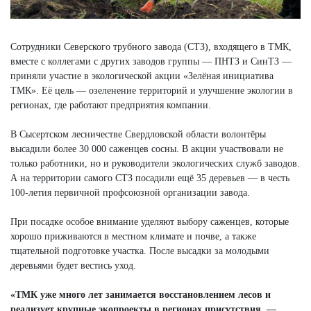
Сотрудники Северского трубного завода (СТЗ), входящего в ТМК,
вместе с коллегами с других заводов группы — ПНТЗ и СинТЗ —
приняли участие в экологической акции «Зелёная инициатива
ТМК». Её цель — озеленение территорий и улучшение экологии в
регионах, где работают предприятия компании.
В Сысертском лесничестве Свердловской области волонтёры
высадили более 30 000 саженцев сосны. В акции участвовали не
только работники, но и руководители экологических служб заводов.
А на территории самого СТЗ посадили ещё 35 деревьев — в честь
100-летия первичной профсоюзной организации завода.
При посадке особое внимание уделяют выбору саженцев, которые
хорошо приживаются в местном климате и почве, а также
тщательной подготовке участка. После высадки за молодыми
деревьями будет вестись уход.
«ТМК уже много лет занимается восстановлением лесов и
реализует крупные экопроекты в регионах присутствия, —