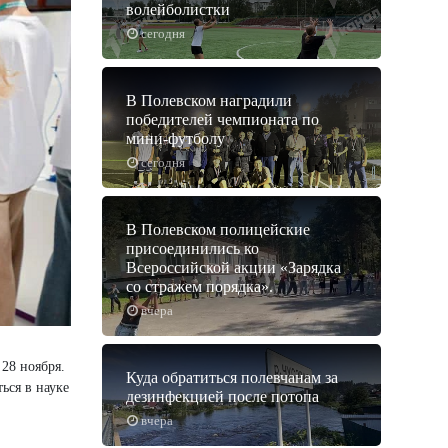
волейболистки
сегодня
В Полевском наградили
победителей чемпионата по
мини-футболу
сегодня
В Полевском полицейские
присоединились ко
Всероссийской акции «Зарядка
со стражем порядка».
вчера
28 ноября.
Куда обратиться полевчанам за
ься в науке
дезинфекцией после потопа
вчера