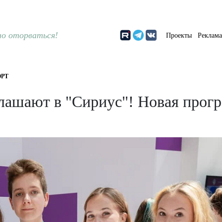
о оторваться!
Проекты
Реклам
РТ
лашают в "Сириус"! Новая прог