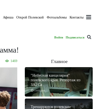
а
Афиша
Открой Полевской
Фотоальбомы
Контакты
Войти
Подписаться
рамма!
Главное
1469
"Небесная канцелярия"
полевского края. Репортаж из
ЗАГСа
сегодня
Тренируются полевские