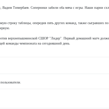
, Вадим Тимербаев. Соперники забили оба мяча с игры. Наши парни сх
мую строку таблицы, опередив пять других команд, также сыгравших по
первую.
против верхнепышминской СШОР "Лидер". Первый домашний матч должен
ющей команды чемпионата на сегодняшний день.
 пользователи.