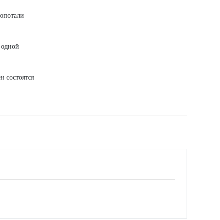
лопотали
 одной
 состоятся