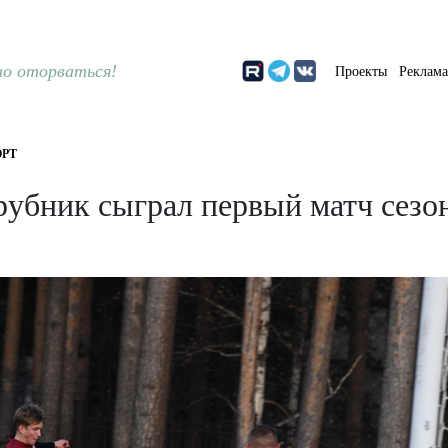
о оторваться!
Проекты
Реклам
РТ
рубник сыграл первый матч сезо