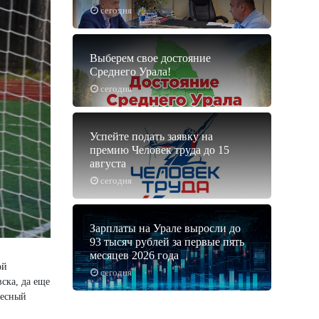
сегодня
Выберем свое достояние
Среднего Урала!
сегодня
Успейте подать заявку на
премию Человек труда до 15
августа
сегодня
Зарплаты на Урале выросли до
93 тысяч рублей за первые пять
месяцев 2026 года
ой
сегодня
ска, да еще
ресный