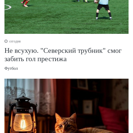
сегодня
Не всухую. "Северский трубник" смог
забить гол престижа
Футбол