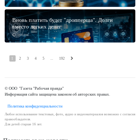
Вновь платить будет "дропперша". Долги
вместо легких денег
сегодня
1
2
3
4
5
...
192
© ООО "Газета "Рабочая правда"
Информация сайта защищена законом об авторских правах.
Политика конфиденциальности
Любое использование текстовых, фото, аудио и видеоматериалов возможно с согласия
правообладателя.
Для детей старше 16 лет.