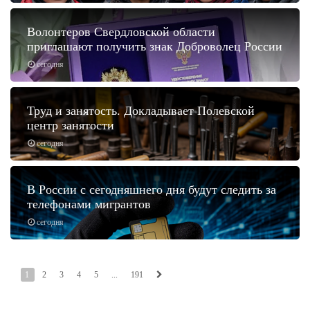
Волонтеров Свердловской области
приглашают получить знак Доброволец России
сегодня
Труд и занятость. Докладывает Полевской
центр занятости
сегодня
В России с сегодняшнего дня будут следить за
телефонами мигрантов
сегодня
1
2
3
4
5
...
191