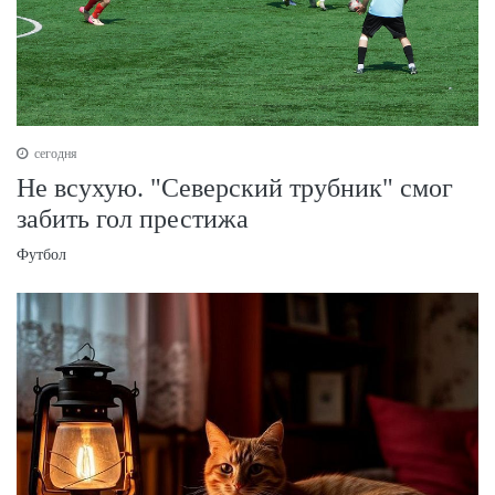
сегодня
Не всухую. "Северский трубник" смог
забить гол престижа
Футбол