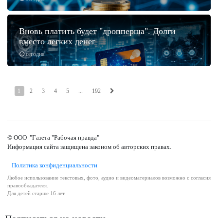
Вновь платить будет "дропперша". Долги
вместо легких денег
сегодня
1
2
3
4
5
...
192
© ООО "Газета "Рабочая правда"
Информация сайта защищена законом об авторских правах.
Политика конфиденциальности
Любое использование текстовых, фото, аудио и видеоматериалов возможно с согласия
правообладателя.
Для детей старше 16 лет.