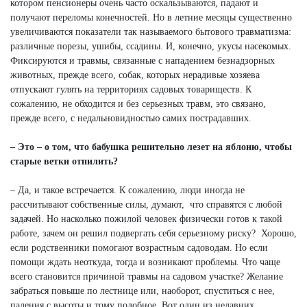
котором пенсионеры очень часто оскальзываются, падают и
получают переломы конечностей. Но в летние месяцы существенно
увеличиваются показатели так называемого бытового травматизма:
различные порезы, ушибы, ссадины. И, конечно, укусы насекомых.
Фиксируются и травмы, связанные с нападением безнадзорных
животных, прежде всего, собак, которых нерадивые хозяева
отпускают гулять на территориях садовых товариществ. К
сожалению, не обходится и без серьезных травм, это связано,
прежде всего, с недальновидностью самих пострадавших.
– Это – о том, что бабушка решительно лезет на яблоню, чтобы
старые ветки отпилить?
– Да, и такое встречается. К сожалению, люди иногда не
рассчитывают собственные силы, думают, что справятся с любой
задачей. Но насколько пожилой человек физически готов к такой
работе, зачем он решил подвергать себя серьезному риску? Хорошо,
если родственники помогают возрастным садоводам. Но если
помощи ждать неоткуда, тогда и возникают проблемы. Что чаще
всего становится причиной травмы на садовом участке? Желание
забраться повыше по лестнице или, наоборот, спуститься с нее,
падения с высоты и тому подобное. Вот один из недавних