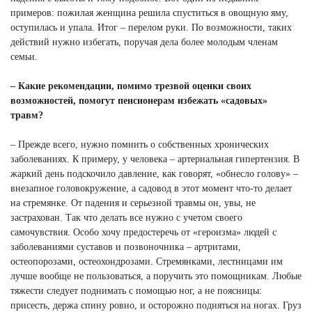
примеров: пожилая женщина решила спуститься в овощную яму,
оступилась и упала. Итог – перелом руки. По возможности, таких
действий нужно избегать, поручая дела более молодым членам
семьи.
– Какие рекомендации, помимо трезвой оценки своих
возможностей, помогут пенсионерам избежать «садовых»
травм?
– Прежде всего, нужно помнить о собственных хронических
заболеваниях. К примеру, у человека – артериальная гипертензия. В
жаркий день подскочило давление, как говорят, «обнесло голову» –
внезапное головокружение, а садовод в этот момент что-то делает
на стремянке. От падения и серьезной травмы он, увы, не
застрахован. Так что делать все нужно с учетом своего
самочувствия. Особо хочу предостеречь от «героизма» людей с
заболеваниями суставов и позвоночника – артритами,
остеопорозами, остеохондрозами. Стремянками, лестницами им
лучше вообще не пользоваться, а поручить это помощникам. Любые
тяжести следует поднимать с помощью ног, а не поясницы:
присесть, держа спину ровно, и осторожно подняться на ногах. Груз