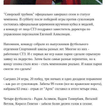
"Северский трубник" официально завершил сезон в статусе
чемпиона. В субботу после победной игры против сухоложцев
состоялась официальная церемония вручения кубка и медалей,
а команду от лица СТЗ поздравил заместитель директора по
управлению персоналом Евгений Алексенцев.
Напомним, команду собрали из выпускников футбольного
отделения Спортивной школы разных лет. Многие из них -
работники СТЗ. И с первых же игр наши парни сделали серьезную
заявку на лидерство. Затем были самые разные перипетии, но к
концу сезона стало ясно - стать чемпионами реально. И наши парни
смогли это сделать!
Сыграно 24 игры, 20 побед, три ничьих и одно досадное поражение
- как раз от сухоложцев. Забиты 99 голов (все во вражеские ворота),
набраны 63 очка - отрыв от "Арти" составил в итоге четыре очка.
Четыре футболиста - Радик Аслямов, Вадим Тимербаев, Виталий
Ветлов, Кирилл Гимгин - забили более десяти голов в сезоне.