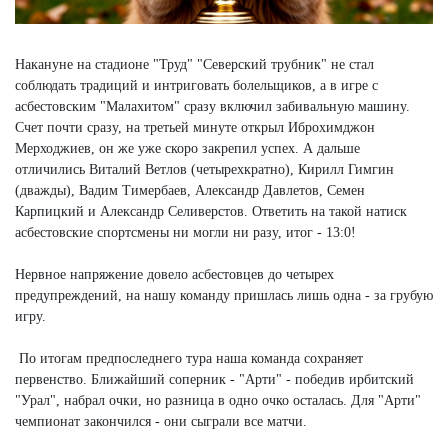
Накануне на стадионе "Труд" "Северский трубник" не стал
соблюдать традиций и интриговать болельщиков, а в игре с
асбестовским "Малахитом" сразу включил забивальную машину.
Счет почти сразу, на третьей минуте открыл Иброхимджон
Мерходжиев, он же уже скоро закрепил успех. А дальше
отличились Виталий Ветлов (четырехкратно), Кирилл Гимгин
(дважды), Вадим Тимербаев, Александр Давлетов, Семен
Карпицкий и Александр Селиверстов. Ответить на такой натиск
асбестовские спортсмены ни могли ни разу, итог - 13:0!
Нервное напряжение довело асбестовцев до четырех
предупреждений, на нашу команду пришлась лишь одна - за грубую
игру.
По итогам предпоследнего тура наша команда сохраняет
первенство. Ближайший соперник - "Арти" - победив ирбитский
"Урал", набрал очки, но разница в одно очко осталась. Для "Арти"
чемпионат закончился - они сыграли все матчи.