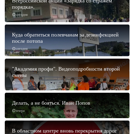
Всероссийской акции «Зарядка со стражем
порядка».
сегодня
Куда обратиться полевчанам за дезинфекцией
после потопа
сегодня
"Академия профи". Видеоподробности второй
смены
сегодня
Делать, а не бояться. Иван Попов
вчера
В областном центре вновь перекрытия дорог