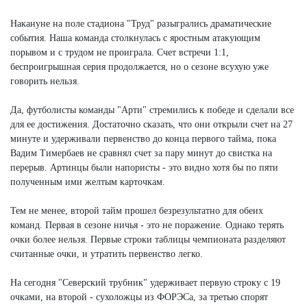
Накануне на поле стадиона "Труд" разыгрались драматические
события. Наша команда столкнулась с яростным атакующим
порывом и с трудом не проиграла. Счет встречи 1:1,
беспроигрышная серия продолжается, но о сезоне всухую уже
говорить нельзя.
Да, футболисты команды "Арти" стремились к победе и сделали все
для ее достижения. Достаточно сказать, что они открыли счет на 27
минуте и удерживали первенство до конца первого тайма, пока
Вадим Тимербаев не сравнял счет за пару минут до свистка на
перерыв. Артинцы были напористы - это видно хотя бы по пяти
полученным ими желтым карточкам.
Тем не менее, второй тайм прошел безрезультатно для обеих
команд. Первая в сезоне ничья - это не поражение. Однако терять
очки более нельзя. Первые строки таблицы чемпионата разделяют
считанные очки, и утратить первенство легко.
На сегодня "Северский трубник" удерживает первую строку с 19
очками, на второй - сухоложцы из ФОРЭСа, за третью спорят