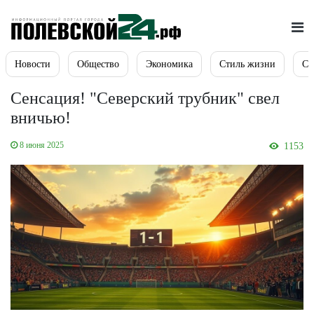
Новости
Общество
Экономика
Стиль жизни
Сп
Сенсация! "Северский трубник" свел
вничью!
8 июня 2025
1153