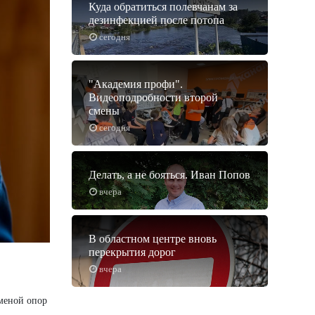
Куда обратиться полевчанам за
дезинфекцией после потопа
сегодня
"Академия профи".
Видеоподробности второй
смены
сегодня
Делать, а не бояться. Иван Попов
вчера
В областном центре вновь
перекрытия дорог
вчера
заменой опор