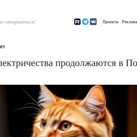
о оторваться!
Проекты
Реклам
РТ
лектричества продолжаются в П