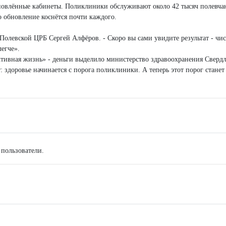
бновлённые кабинеты. Поликлиники обслуживают около 42 тысяч полевча
о обновление коснётся почти каждого.
Полевской ЦРБ Сергей Алфёров. - Скоро вы сами увидите результат - чис
легче».
ктивная жизнь» - деньги выделило министерство здравоохранения Сверд
ит: здоровье начинается с порога поликлиники. А теперь этот порог станет
 пользователи.