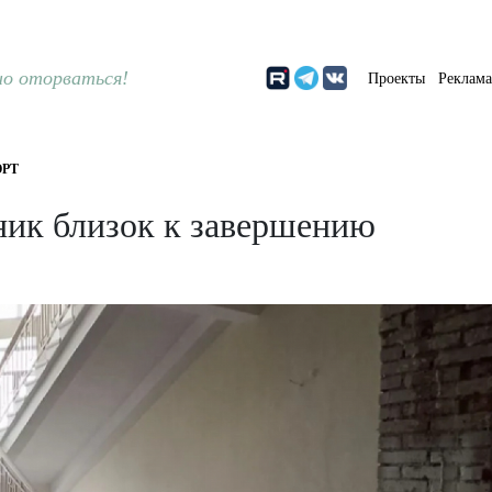
о оторваться!
Проекты
Реклам
РТ
ник близок к завершению