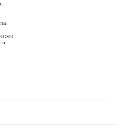
н,
тые,
ловской
 по-