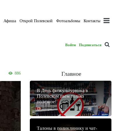
а
Афиша
Открой Полевской
Фотоальбомы
Контакты
Войти
Подписаться
Главное
886
В День физкультурника в
Полевском пьем только
полезное!
завтра
Талоны в поликлинику и чат-