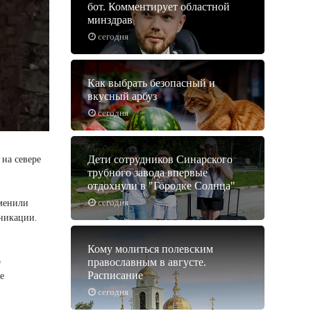
бот. Комментирует областной
минздрав
сегодня
Как выбрать безопасный и
вкусный арбуз
сегодня
Дети сотрудников Синарского
 на севере
трубного завода впервые
отдохнули в "Городке Солнца"
сегодня
аменили
уникации.
Кому молиться полевским
о
православным в августе.
Расписание
е
сегодня