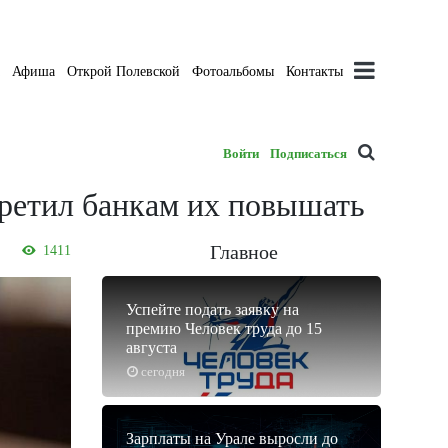
а
Афиша
Открой Полевской
Фотоальбомы
Контакты
Войти
Подписаться
претил банкам их повышать
Главное
1411
Успейте подать заявку на
премию Человек труда до 15
августа
сегодня
Зарплаты на Урале выросли до