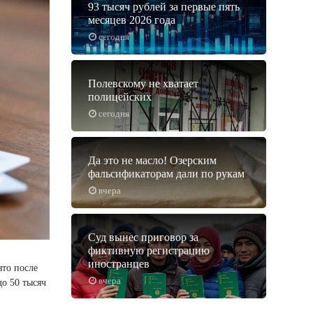
93 тысяч рублей за первые пять
месяцев 2026 года
сегодня
Полевскому не хватает
полицейских
сегодня
Да это не масло! Озерским
фальсификаторам дали по рукам
вчера
Суд вынес приговор за
фиктивную регистрацию
иностранцев
ято после
вчера
о 50 тысяч