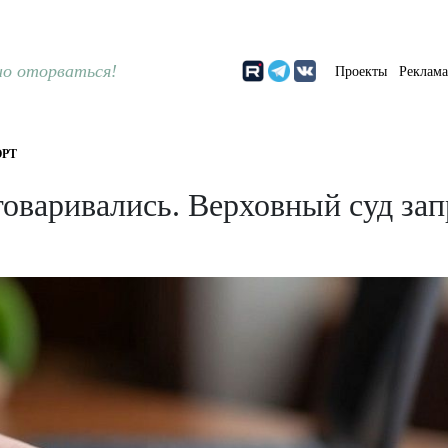
о оторваться!
Проекты
Реклам
РТ
говаривались. Верховный суд за