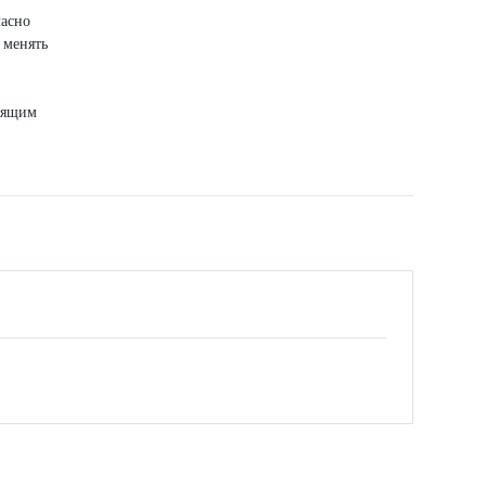
ласно
 менять
тоящим