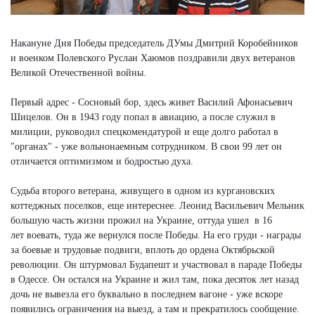
Накануне Дня Победы председатель ДУмы Дмитрий Коробейников
и военком Полевского Руслан Хаюмов поздравили двух ветеранов
Великой Отечественной войны.
Первый адрес - Сосновый бор, здесь живет Василий Афонасьевич
Шицелов. Он в 1943 году попал в авиацию, а после служил в
милиции, руководил спецкомендатурой и еще долго работал в
"органах" - уже вольнонаемным сотрудником. В свои 99 лет он
отличается оптимизмом и бодростью духа.
Судьба второго ветерана, живущего в одном из кургановских
коттеджных поселков, еще интереснее. Леонид Васильевич Мельник
большую часть жизни прожил на Украине, оттуда ушел в 16
лет воевать, туда же вернулся после Победы. На его груди - награды
за боевые и трудовые подвиги, вплоть до ордена Октябрьской
революции. Он штурмовал Будапешт и участвовал в параде Победы
в Одессе. Он остался на Украине и жил там, пока десяток лет назад
дочь не вывезла его буквально в последнем вагоне - уже вскоре
появились ограничения на выезд, а там и прекратилось сообщение.