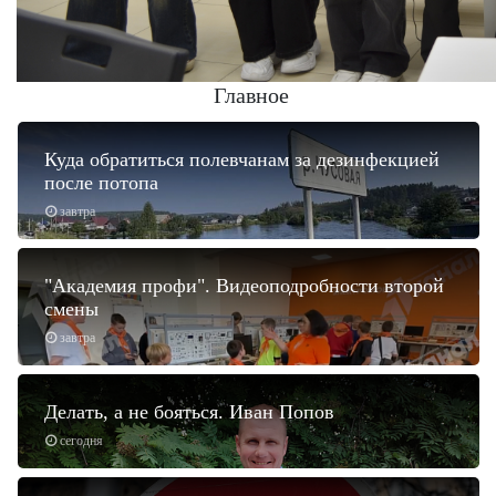
Главное
Куда обратиться полевчанам за дезинфекцией
после потопа
завтра
"Академия профи". Видеоподробности второй
смены
завтра
Делать, а не бояться. Иван Попов
сегодня