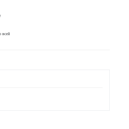
т
о всей