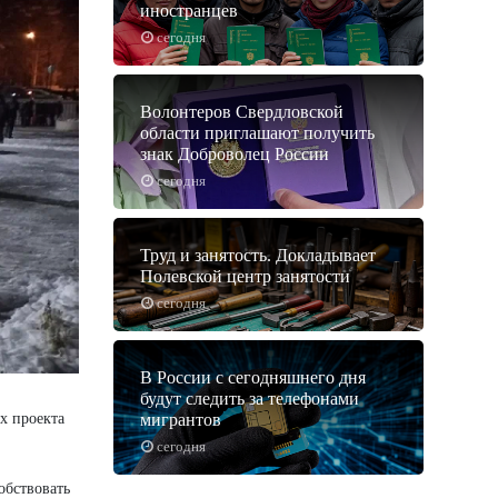
иностранцев
сегодня
Волонтеров Свердловской
области приглашают получить
знак Доброволец России
сегодня
Труд и занятость. Докладывает
Полевской центр занятости
сегодня
В России с сегодняшнего дня
будут следить за телефонами
х проекта
мигрантов
сегодня
обствовать