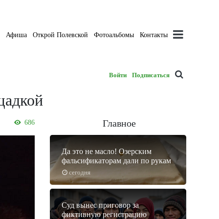
а
Афиша
Открой Полевской
Фотоальбомы
Контакты
Войти
Подписаться
щадкой
Главное
686
Да это не масло! Озерским
фальсификаторам дали по рукам
сегодня
Суд вынес приговор за
фиктивную регистрацию