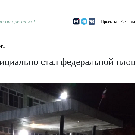
о оторваться!
Проекты
Реклам
РТ
ициально стал федеральной пло