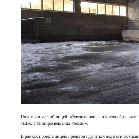
Политехнический лицей «Эрудит» вошёл в число образовател
«Школа Минпросвещения России».
В рамках проекта лицею предстоит делиться педагогическими 