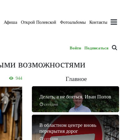
а
Афиша
Открой Полевской
Фотоальбомы
Контакты
Войти
Подписаться
ными возможностями
Главное
944
Делать, а не бояться. Иван Попов
сегодня
В областном центре вновь
перекрытия дорог
сегодня