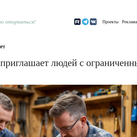
о оторваться!
Проекты
Реклам
РТ
и приглашает людей с ограничен