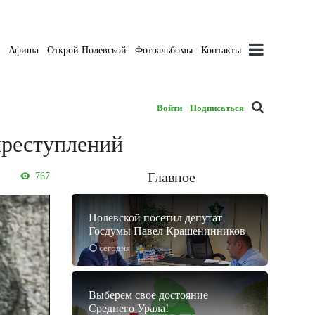
а
Афиша
Открой Полевской
Фотоальбомы
Контакты
Войти
Подписаться
преступлений
Главное
767
Полевской посетил депутат
Госдумы Павел Крашенинников
сегодня
Выберем свое достояние
Среднего Урала!