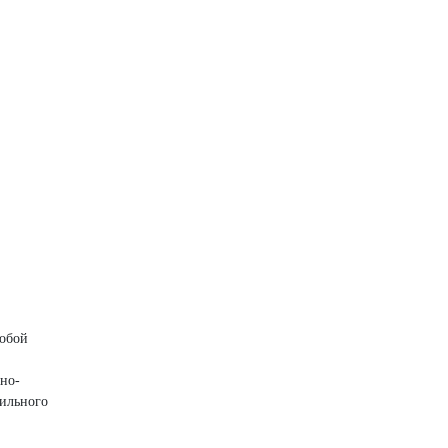
собой
но-
вильного