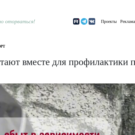
о оторваться!
Проекты
Реклам
РТ
отают вместе для профилактики 