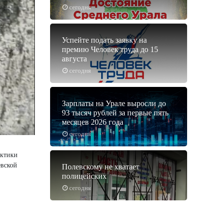
сегодня
Успейте подать заявку на
премию Человек труда до 15
августа
сегодня
Зарплаты на Урале выросли до
93 тысяч рублей за первые пять
месяцев 2026 года
сегодня
актики
евской
Полевскому не хватает
полицейских
сегодня