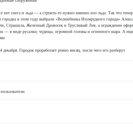
одобные сооружения.
е нет снега и льда — а строить-то нужно именно изо льда. Так что тепер
й городка в этом году выбрали «Волшебника Изумрудного города» Алекс
лли, Страшила, Железный Дровосек и Трусливый Лев, а ограждение офор
зах — в виде русалки, чудища, огромной головы и огненного шара. А еще
ами.
 декабря. Городок проработает ровно месяц, после чего его разберут.
 пользователи.