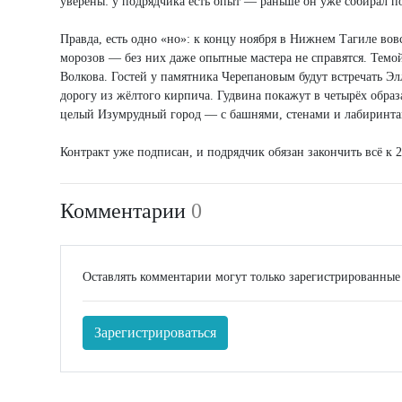
уверены: у подрядчика есть опыт — раньше он уже собирал п
Правда, есть одно «но»: к концу ноября в Нижнем Тагиле вовс
морозов — без них даже опытные мастера не справятся. Темо
Волкова. Гостей у памятника Черепановым будут встречать Э
дорогу из жёлтого кирпича. Гудвина покажут в четырёх обра
целый Изумрудный город — с башнями, стенами и лабиринт
Контракт уже подписан, и подрядчик обязан закончить всё к 24
Комментарии
0
Оставлять комментарии могут только зарегистрированные
Зарегистрироваться