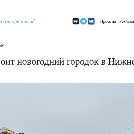
о оторваться!
Проекты
Реклам
РТ
оит новогодний городок в Нижн