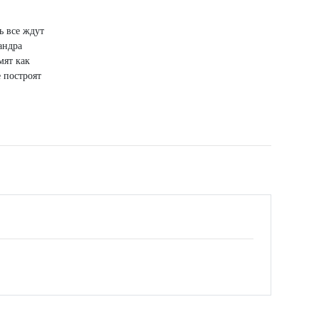
ь все ждут
андра
мят как
 построят