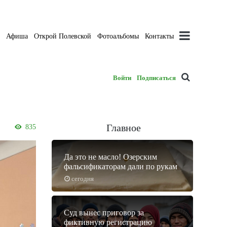
а
Афиша
Открой Полевской
Фотоальбомы
Контакты
Войти
Подписаться
Главное
835
Да это не масло! Озерским
фальсификаторам дали по рукам
сегодня
Суд вынес приговор за
фиктивную регистрацию