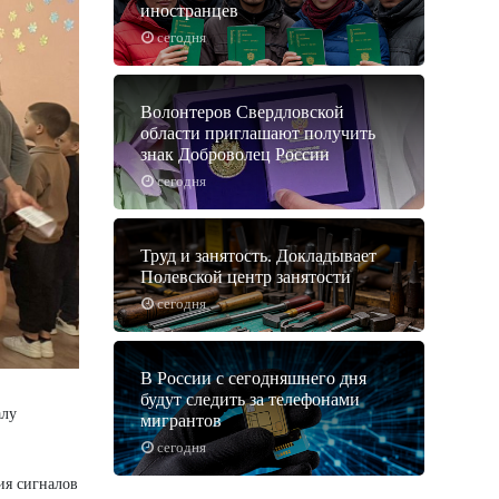
иностранцев
сегодня
Волонтеров Свердловской
области приглашают получить
знак Доброволец России
сегодня
Труд и занятость. Докладывает
Полевской центр занятости
сегодня
В России с сегодняшнего дня
будут следить за телефонами
алу
мигрантов
сегодня
ия сигналов