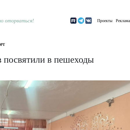
о оторваться!
Проекты
Реклам
РТ
в посвятили в пешеходы