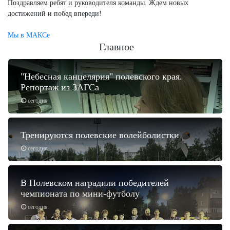
Поздравляем ребят и руководителя команды. Ждем новых
достижений и побед впереди!
Мы в МАКСе
Главное
"Небесная канцелярия" полевского края.
Репортаж из ЗАГСа
сегодня
Тренируются полевские волейболистки
сегодня
В Полевском наградили победителей
чемпионата по мини-футболу
сегодня