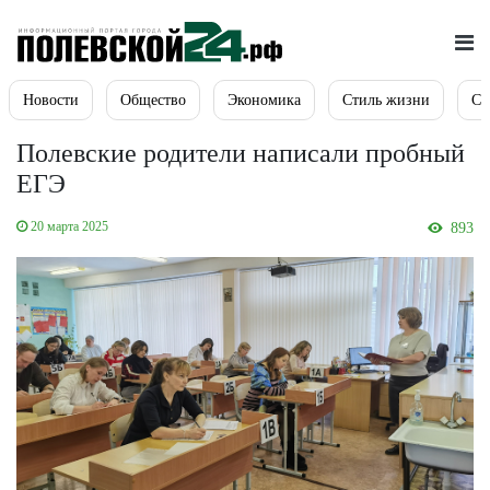
Новости
Общество
Экономика
Стиль жизни
Сп
Полевские родители написали пробный
ЕГЭ
20 марта 2025
893