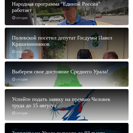
Народная программа "Единой России"
работает
сегодня
Полевской посетил депутат Госдумы Павел
Крашенинников
сегодня
Выберем свое достояние Среднего Урала!
сегодня
Успейте подать заявку на премию Человек
труда до 15 августа
сегодня
Зарплаты на Урале выросли до 93 тысяч