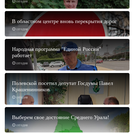
сегодня
В областном центре вновь перекрытия дорог
сегодня
Народная программа "Единой России"
работает
сегодня
Полевской посетил депутат Госдумы Павел
Крашенинников
сегодня
Выберем свое достояние Среднего Урала!
сегодня