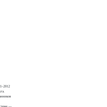
11–2012
уга.
анников
истеме —