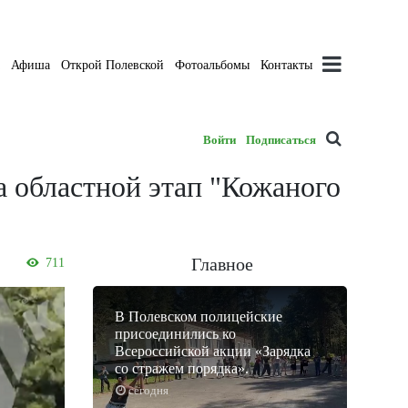
а
Афиша
Открой Полевской
Фотоальбомы
Контакты
Войти
Подписаться
 областной этап "Кожаного
Главное
711
В Полевском полицейские
присоединились ко
Всероссийской акции «Зарядка
со стражем порядка».
сегодня