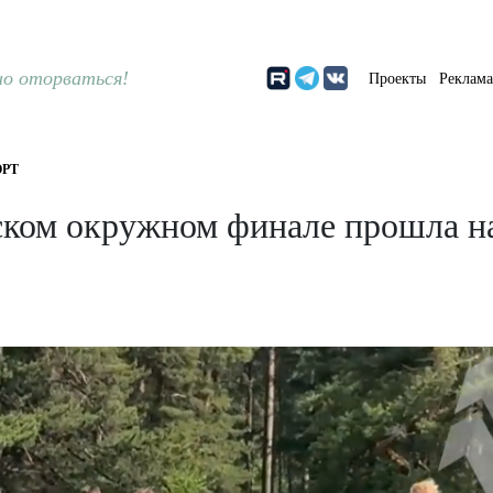
о оторваться!
Проекты
Реклам
РТ
ском окружном финале прошла на