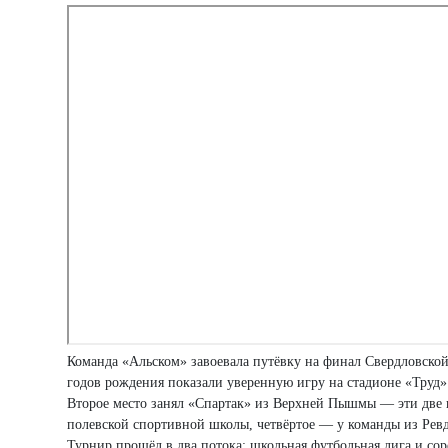
Команда «Альском» завоевала путёвку на финал Свердловско
годов рождения показали уверенную игру на стадионе «Труд»
Второе место занял «Спартак» из Верхней Пышмы — эти две к
полевской спортивной школы, четвёртое — у команды из Рев
Турнир прошёл в два потока: школьная футбольная лига и со