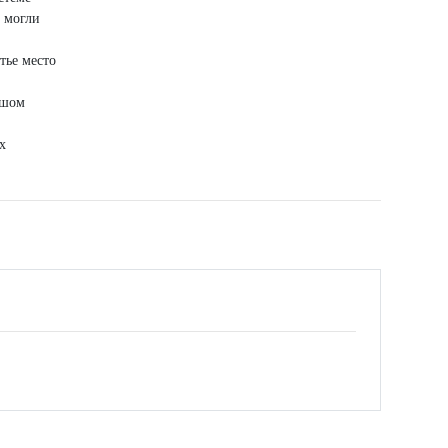
е могли
тье место
ьшом
х