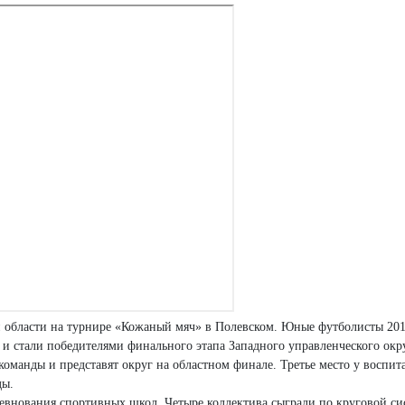
й области на турнире «Кожаный мяч» в Полевском. Юные футболисты 20
 и стали победителями финального этапа Западного управленческого окр
оманды и представят округ на областном финале. Третье место у воспит
ды.
ревнования спортивных школ. Четыре коллектива сыграли по круговой с