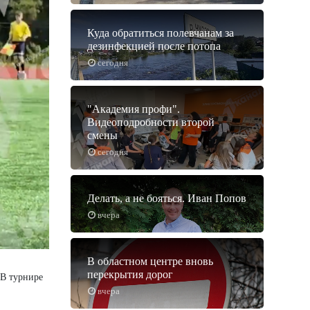
Куда обратиться полевчанам за
дезинфекцией после потопа
сегодня
"Академия профи".
Видеоподробности второй
смены
сегодня
Делать, а не бояться. Иван Попов
вчера
В областном центре вновь
перекрытия дорог
 В турнире
вчера