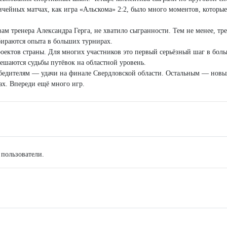
чейных матчах, как игра «Альскома» 2:2, было много моментов, которы
вам тренера Александра Герга, не хватило сыгранности. Тем не менее, тре
абираются опыта в больших турнирах.
ектов страны. Для многих участников это первый серьёзный шаг в бол
решаются судьбы путёвок на областной уровень.
бедителям — удачи на финале Свердловской области. Остальным — новы
ах. Впереди ещё много игр.
 пользователи.