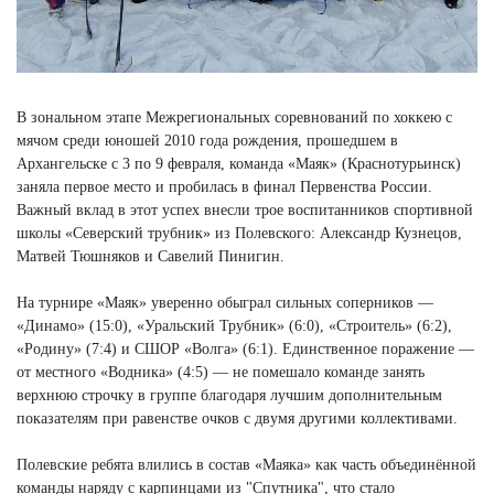
В зональном этапе Межрегиональных соревнований по хоккею с
мячом среди юношей 2010 года рождения, прошедшем в
Архангельске с 3 по 9 февраля, команда «Маяк» (Краснотурьинск)
заняла первое место и пробилась в финал Первенства России.
Важный вклад в этот успех внесли трое воспитанников спортивной
школы «Северский трубник» из Полевского: Александр Кузнецов,
Матвей Тюшняков и Савелий Пинигин.
На турнире «Маяк» уверенно обыграл сильных соперников —
«Динамо» (15:0), «Уральский Трубник» (6:0), «Строитель» (6:2),
«Родину» (7:4) и СШОР «Волга» (6:1). Единственное поражение —
от местного «Водника» (4:5) — не помешало команде занять
верхнюю строчку в группе благодаря лучшим дополнительным
показателям при равенстве очков с двумя другими коллективами.
Полевские ребята влились в состав «Маяка» как часть объединённой
команды наряду с карпинцами из "Спутника", что стало