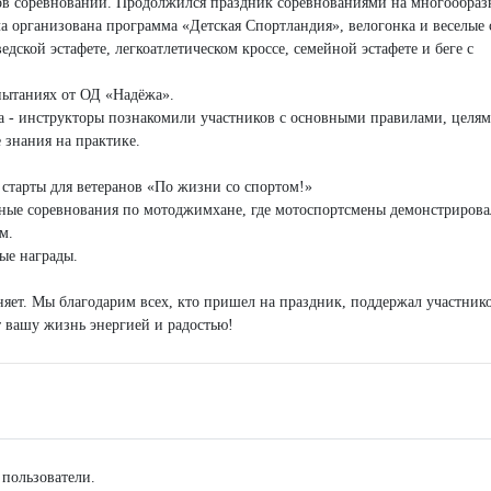
ков соревнований. Продолжился праздник соревнованиями на многообра
 организована программа «Детская Спортландия», велогонка и веселые 
едской эстафете, легкоатлетическом кроссе, семейной эстафете и беге с
пытаниях от ОД «Надёжа».
ра - инструкторы познакомили участников с основными правилами, целя
 знания на практике.
старты для ветеранов «По жизни со спортом!»
ные соревнования по мотоджимхане, где мотоспортсмены демонстрирова
м.
ые награды.
яет. Мы благодарим всех, кто пришел на праздник, поддержал участнико
 вашу жизнь энергией и радостью!
 пользователи.