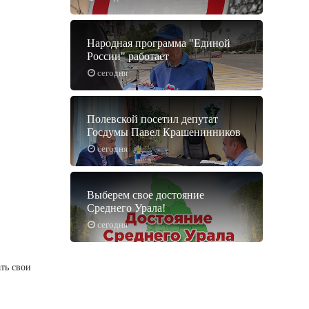
Народная программа "Единой
России" работает
сегодня
Полевской посетил депутат
Госдумы Павел Крашенинников
сегодня
Выберем свое достояние
Среднего Урала!
сегодня
ть свои