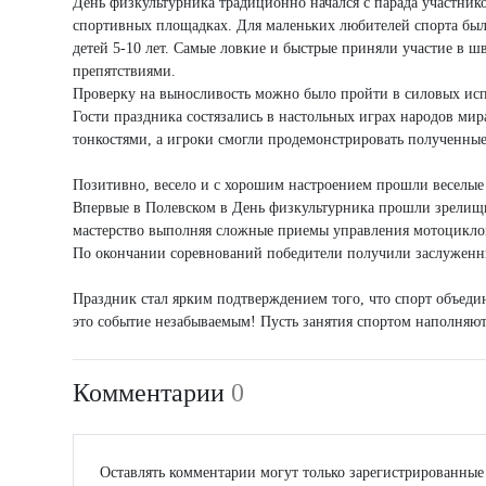
День физкультурника традиционно начался с парада участни
спортивных площадках. Для маленьких любителей спорта была
детей 5-10 лет. Самые ловкие и быстрые приняли участие в шв
препятствиями.
Проверку на выносливость можно было пройти в силовых ис
Гости праздника состязались в настольных играх народов ми
тонкостями, а игроки смогли продемонстрировать полученные
Позитивно, весело и с хорошим настроением прошли веселые 
Впервые в Полевском в День физкультурника прошли зрелищ
мастерство выполняя сложные приемы управления мотоцикло
По окончании соревнований победители получили заслуженн
Праздник стал ярким подтверждением того, что спорт объедин
это событие незабываемым! Пусть занятия спортом наполняют
Комментарии
0
Оставлять комментарии могут только зарегистрированные