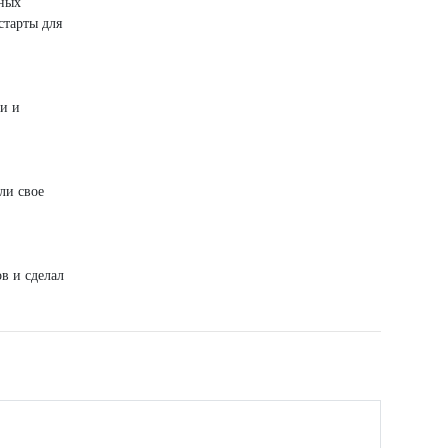
зных
старты для
ми и
ли свое
в и сделал