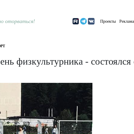
о оторваться!
Проекты
Реклам
РТ
ень физкультурника - состоялся