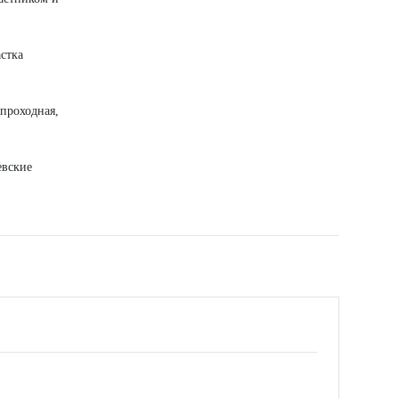
стка
 проходная,
евские