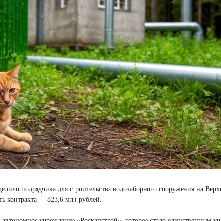
елило подрядчика для строительства водозаборного сооружения на Верх
ь контракта — 823,6 млн рублей.
е автономное учреждение «Роскапстрой», которое стало единственным уч