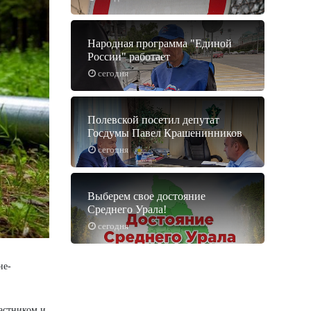
Народная программа "Единой
России" работает
сегодня
Полевской посетил депутат
Госдумы Павел Крашенинников
сегодня
Выберем свое достояние
Среднего Урала!
сегодня
не-
астником и