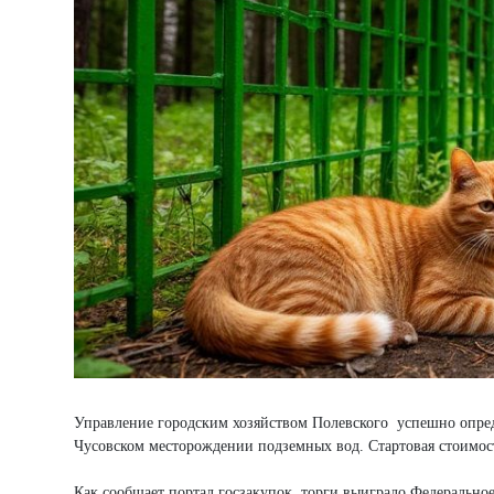
Управление городским хозяйством Полевского успешно опред
Чусовском месторождении подземных вод. Стартовая стоимост
Как сообщает портал госзакупок, торги выиграло Федерально