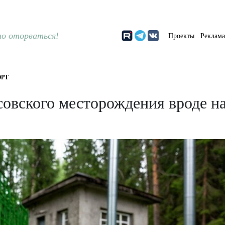
о оторваться!
Проекты
Реклам
РТ
совского месторождения вроде н