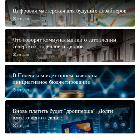
Цифровая мастерская для будущих дизайнеров
сегодня
Что говорят коммунальщики о затоплении
северских подвалов и дворов
сегодня
В Полевском идет прием заявок на
инициативное бюджетирование
сегодня
Вновь платить будет "дропперша". Долги
вместо легких денег
сегодня