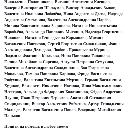
Николаевна Половникова, Виталий Алексеевич Клепцов,
Валерий Викторович Шалаумов, Виктор Аркадьевич Зыков,
Валентина Ивановна Лобачёва, Нина Андреевна Деева, Надежда
Андреевна Сметанина, Валентина Александровна Царёва,
Милица Константиновна Зырянова, Наталья Иннокентьевна
Воробьёва, Александр Павлович Митянин, Надежда Георгиевна
Никонова, Наталия Геннадьевна Карманова, Михаил
Васильевич Пантюхов, Сергей Георгиевич Смольников, Фаина
Александровна Делидова, Любовь Прокопьевна Мурина,
Людмила Фаатовна Казакова, Нина Павловна Галашова,
Галина Михайловна Саргина, Августа Петровна Семухина,
Валентина Александровна Солодянкина, Зоя Георгиевна
Моцакова, Тамара Павловна Карпова, Фрида Васильевна
Рябухина, Валентина Евгеньевна Мурзина, Герман Васильевич
Худяков, Елизавета Никитична Носкова, Инна Максимьянович
Нестеров, Александр Фёдорович Кожевников, Фёдор Андреевич
Ялунин, Иван Петрович Черкасов, Анатолий Степанович
Свиридочкин, Виктор Алексеевич Рябченко, Артур Геннадьевич
Мальцев, Валентин Васильевич Попов, Владимир Михайлович
Паньков.
Прийти на помощь в любое время