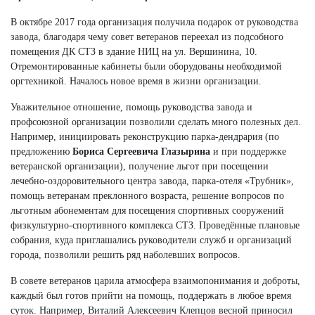
В октябре 2017 года организация получила подарок от руководства
завода, благодаря чему совет ветеранов переехал из подсобного
помещения ДК СТЗ в здание НИЦ на ул. Вершинина, 10.
Отремонтированные кабинеты были оборудованы необходимой
оргтехникой. Началось новое время в жизни организации.
Уважительное отношение, помощь руководства завода и
профсоюзной организации позволили сделать много полезных дел.
Например, инициировать реконструкцию парка-дендрария (по
предложению
Бориса Сергеевича Глазырина
и при поддержке
ветеранской организации), получение льгот при посещении
лечебно-оздоровительного центра завода, парка-отеля «Трубник»,
помощь ветеранам преклонного возраста, решение вопросов по
льготным абонементам для посещения спортивных сооружений
физкультурно-спортивного комплекса СТЗ. Проведённые плановые
собрания, куда приглашались руководители служб и организаций
города, позволили решить ряд наболевших вопросов.
В совете ветеранов царила атмосфера взаимопонимания и доброты,
каждый был готов прийти на помощь, поддержать в любое время
суток. Например, Виталий Алексеевич Клепцов весной приносил