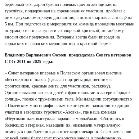
берёзовый сок, дарил букеты полевых цветов женщинам на
турслётах, поддерживал на соревнованиях участниц, пробегая с
ними двухкилометровую дистанцию, а потом стартовал сам ещё на
5 км. При подготовке к мероприятиям команда проводила мозговые
штурмы, кто-то выступал и со здоровой критикой, по-доброму
вносил свои предложения. Ветераны всегда были впереди на
городских и заводских мероприятиях в красивой форме.
Владимир Варламович Фотеев, председатель Совета ветеранов
СТЗ с 2011 по 2025 годы:
– Совет ветеранов впервые в Полевском организовал шествие
«Бессмертного полка»
(сделали портреты родственников-
фронтовиков, красные ленты для участников, растяжку).
Организовывали встречи детей с фронтовиками в лагере «Городок
солнца», позже с тружениками тыла. Мы наладили сотрудничество
с Полевским многопрофильным техникумом, заложили традицию
участия в заводских турслётах «Азовка», где наша команда
«Неугомонные» выступала наравне с молодёжью. Заботились о
болеющих ветеранах, навещали их, оказывали материальную
помощь в приобретении дорогостоящих лекарств. Совет ветеранов
от всей души благодарит руководство завода и профсоюзную