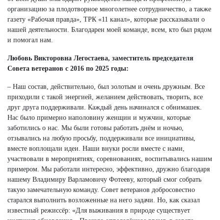
организацию за плодотворное многолетнее сотрудничество, а также
газету «Рабочая правда», ТРК «11 канал», которые рассказывали о
нашей деятельности. Благодарен моей команде, всем, кто был рядом
и помогал нам.
Любовь Викторовна Легостаева, заместитель председателя
Совета ветеранов с 2016 по 2025 годы:
– Наш состав, действительно, был золотым и очень дружным. Все
приходили с такой энергией, желанием действовать, творить, все
друг друга поддерживали. Каждый день начинался с обнимашек.
Нас было примерно наполовину женщин и мужчин, которые
заботились о нас. Мы были готовы работать днём и ночью,
отзывались на любую просьбу, поддерживали все инициативы,
вместе воплощали идеи. Наши внуки росли вместе с нами,
участвовали в мероприятиях, соревнованиях, воспитывались нашим
примером. Мы работали интересно, эффективно, дружно благодаря
нашему Владимиру Варламовичу Фотееву, который смог собрать
такую замечательную команду. Совет ветеранов добросовестно
старался выполнить возложенные на него задачи. Но, как сказал
известный режиссёр: «Для выживания в природе существует