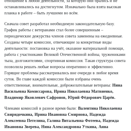
отношение к любой деятельности, за которую они брались и не
останавливались на достигнутом. Изначально была взята высокая
планка в работе – быть лучшими во всём.
Сначала совет разработал необходимую законодательную базу.
График работы с ветеранами стал более совершенным –
периодические дежурства членов совета заменены на ежедневные.
Созданы четыре комиссии, отвечающие за конкретные виды
деятельности: постановка на учёт, оказание материальной помощи,
работа с участниками Великой Отечественной войны, тружениками
тыла, долгожителями, спортивная комиссия. Такая структура совета
позволила решать любые вопросы оперативно и эффективно.
Горящие проблемы рассматривались вне очереди в любое время
суток. Во главе каждой комиссии были избраны очень
ответственные, внимательные, доброжелательные ветераны:
Нина
Васильевна Комиссарова, Ирина Николаевна Матвиенко,
Владимир Яковлевич Сафронов, Юрий Фёдорович Царёв.
Членами комиссий в разное время были:
Валентина Николаевна
Свиридочкина, Ирина Ивановна Смирнова, Надежда
Алексеевна Петелина, Галина Витальевна Фотеева, Надежда
Ивановна Зверева, Нина Александровна Уткина, Анна