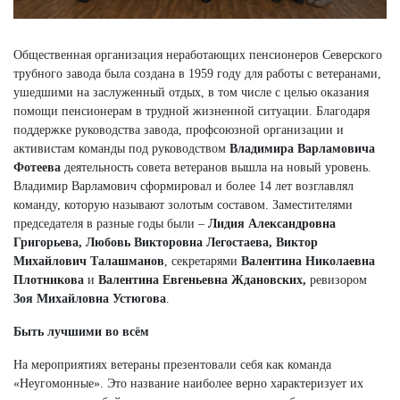
Общественная организация неработающих пенсионеров Северского
трубного завода была создана в 1959 году для работы с ветеранами,
ушедшими на заслуженный отдых, в том числе с целью оказания
помощи пенсионерам в трудной жизненной ситуации. Благодаря
поддержке руководства завода, профсоюзной организации и
активистам команды под руководством
Владимира Варламовича
Фотеева
деятельность совета ветеранов вышла на новый уровень.
Владимир Варламович сформировал и более 14 лет возглавлял
команду, которую называют золотым составом. Заместителями
председателя в разные годы были –
Лидия Александровна
Григорьева, Любовь Викторовна Легостаева, Виктор
Михайлович Талашманов
, секретарями
Валентина Николаевна
Плотникова
и
Валентина Евгеньевна Ждановских,
ревизором
Зоя Михайловна Устюгова
.
Быть лучшими во всём
На мероприятиях ветераны презентовали себя как команда
«Неугомонные». Это название наиболее верно характеризует их