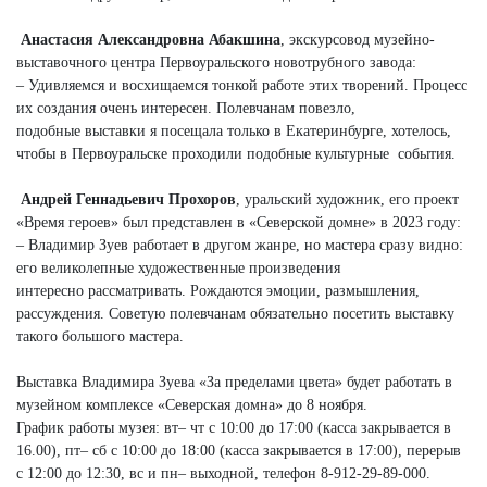
Анастасия Александровна Абакшина
, экскурсовод музейно-
выставочного центра Первоуральского новотрубного завода:
– Удивляемся и восхищаемся тонкой работе этих творений. Процесс
их создания очень интересен. Полевчанам повезло,
подобные выставки я посещала только в Екатеринбурге, хотелось,
чтобы в Первоуральске проходили подобные культурные события.
Андрей Геннадьевич Прохоров
, уральский художник, его проект
«Время героев» был представлен в «Северской домне» в 2023 году:
– Владимир Зуев работает в другом жанре, но мастера сразу видно:
его великолепные художественные произведения
интересно рассматривать. Рождаются эмоции, размышления,
рассуждения. Советую полевчанам обязательно посетить выставку
такого большого мастера.
Выставка Владимира Зуева «За пределами цвета» будет работать в
музейном комплексе «Северская домна» до 8 ноября.
График работы музея: вт– чт с 10:00 до 17:00 (касса закрывается в
16.00), пт– сб с 10:00 до 18:00 (касса закрывается в 17:00), перерыв
с 12:00 до 12:30, вс и пн– выходной, телефон 8‑912‑29‑89‑000.