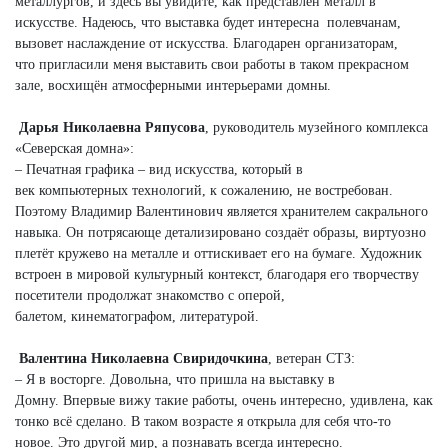
металлургов, и здесь вы увидите, как представлен металл в
искусстве. Надеюсь, что выставка будет интересна полевчанам,
вызовет наслаждение от искусства. Благодарен организаторам,
что пригласили меня выставить свои работы в таком прекрасном
зале, восхищён атмосферными интерьерами домны.
Дарья Николаевна Ряпусова
, руководитель музейного комплекса
«Северская домна»:
– Печатная графика – вид искусства, который в
век компьютерных технологий, к сожалению, не востребован.
Поэтому Владимир Валентинович является хранителем сакрального
навыка. Он потрясающе детализировано создаёт образы, виртуозно
плетёт кружево на металле и оттискивает его на бумаге. Художник
встроен в мировой культурный контекст, благодаря его творчеству
посетители продолжат знакомство с оперой,
балетом, кинематографом, литературой.
Валентина Николаевна Свиридочкина
, ветеран СТЗ:
– Я в восторге. Довольна, что пришла на выставку в
Домну. Впервые вижу такие работы, очень интересно, удивлена, как
тонко всё сделано. В таком возрасте я открыла для себя что-то
новое. Это другой мир, а познавать всегда интересно.