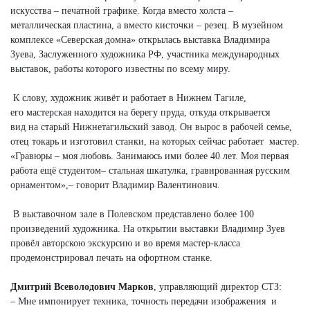
искусства – печатной графике. Когда вместо холста –
металлическая пластина, а вместо кисточки – резец. В музейном
комплексе «Северская домна» открылась выставка Владимира
Зуева, Заслуженного художника РФ, участника международных
выставок, работы которого известны по всему миру.
К слову, художник живёт и работает в Нижнем Тагиле,
его мастерская находится на берегу пруда, откуда открывается
вид на старый Нижнетагильский завод. Он вырос в рабочей семье,
отец токарь и изготовил станки, на которых сейчас работает мастер.
«Гравюры – моя любовь. Занимаюсь ими более 40 лет. Моя первая
работа ещё студентом– стальная шкатулка, гравированная русским
орнаментом»,– говорит Владимир Валентинович.
В выставочном зале в Полевском представлено более 100
произведений художника. На открытии выставки Владимир Зуев
провёл авторскою экскурсию и во время мастер-класса
продемонстрировал печать на офортном станке.
Дмитрий Всеволодович Марков
, управляющий директор СТЗ:
– Мне импонирует техника, точность передачи изображения и