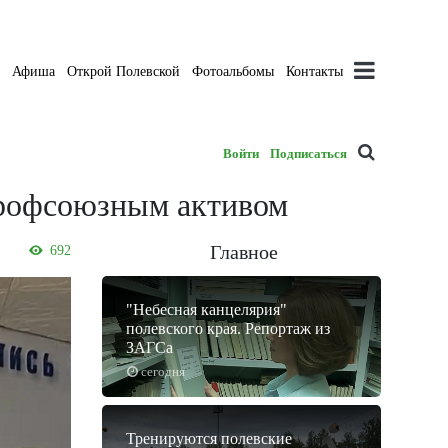
а
Афиша
Открой Полевской
Фотоальбомы
Контакты
Войти
Подписаться
профсоюзным активом
Главное
692
"Небесная канцелярия"
полевского края. Репортаж из
ЗАГСа
сегодня
Тренируются полевские