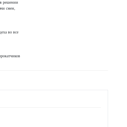
 в решении
ачи смен,
еха во все
прокатчиков