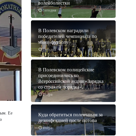
волейболистки
сегодня
В Полевском наградили
победителей чемпионата по
мини-футболу
сегодня
В Полевском полицейские
присоединились ко
Всероссийской акции «Зарядка
со стражем порядка».
вчера
ым. Ее
Куда обратиться полевчанам за
о
дезинфекцией после потопа
вчера