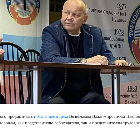
ного профактива с
начальником цеха
Вячеславом Владимировичем Павлов
оронам, как представителю работодателя, так и представителям трудовог