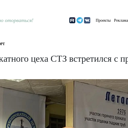
о оторваться!
Проекты
Реклам
РТ
катного цеха СТЗ встретился с 