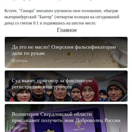
Кстати, "Синара" внезапно улучшила свое положение, обыграв
екатеринбургский "Бантер" (четвертая позиция на сегодняшний
день) со счетом 0:1 и поднявшись на шестое место.
Главное
Да это не масло! Озерским фальсификаторам
дали по рукам
сегодня
Суд вынес приговор за фиктивную
регистрацию иностранцев
сегодня
Волонтеров Свердловской области
приглашают получить знак Доброволец России
сегодня