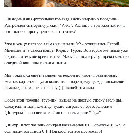
Накануне наша футбольная команда вновь уверенно победила.
Разгромлен екатеринбургский "Аякс". Разница в три забитых мяча
и ни одного пропущенного - это успех!
Уже к концу первого тайма наши вели 0:2 - отличились Сергей
Малышев и, в самом конце, Кирилл Гуров. Во втором же тайме уже
в дополнительное время тот же Малышев подчеркнул превосходство
северской команды третьим голом.
Матч оказался еще и заявкой на рекорд по числу показаннных
желтых карточек - судья вынес по четыре предупреждения каждой
команде, в том числе тренеру (!) нашей команды.
После этой победы "трубник" вышел на шестую строку таблицы.
Следующий матч команде нужно сыграть с первоуральским
"Динуром" - он состоится 7 июня на стадионе "Труд".
"Динур" в тот же день обыграл качканарцев из "Горняка-ЕВРАЗ" с
солидным разрывом 6:1. Понадобится все мастерство!