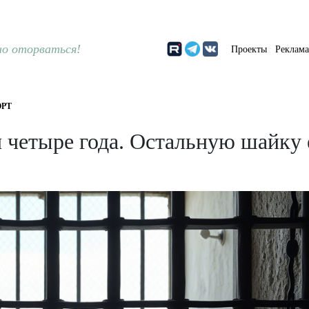
о оторваться!
Проекты
Реклам
РТ
 четыре года. Остальную шайку 