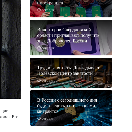
иностранцев
сегодня
Волонтеров Свердловской
области приглашают получить
знак Доброволец России
сегодня
Труд и занятость. Докладывает
Полевской центр занятости
сегодня
В России с сегодняшнего дня
будут следить за телефонами
кации
мигрантов
ежима. Его
сегодня