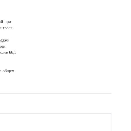
ий при
нтроля.
одажи
ами
олее 66,5
 в общем