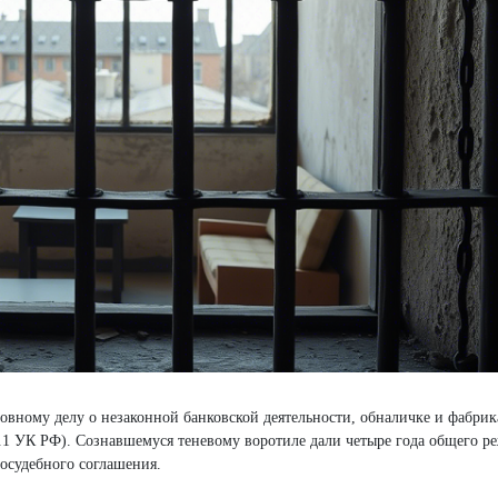
ловному делу о незаконной банковской деятельности, обналичке и фабри
 173.1 УК РФ). Сознавшемуся теневому воротиле дали четыре года общего р
осудебного соглашения.