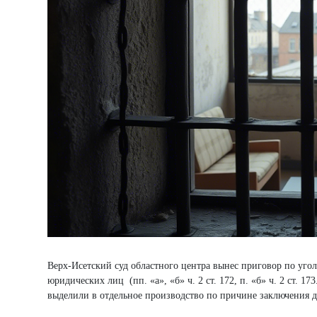
Верх-Исетский суд областного центра вынес приговор по уго
юридических лиц (пп. «а», «б» ч. 2 ст. 172, п. «б» ч. 2 ст.
выделили в отдельное производство по причине заключения д