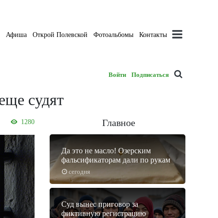
а
Афиша
Открой Полевской
Фотоальбомы
Контакты
Войти
Подписаться
еще судят
Главное
1280
Да это не масло! Озерским
фальсификаторам дали по рукам
сегодня
Суд вынес приговор за
фиктивную регистрацию