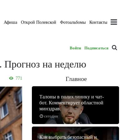
а
Афиша
Открой Полевской
Фотоальбомы
Контакты
Войти
Подписаться
. Прогноз на неделю
Главное
771
Талоны в поликлинику и чат-
бот. Комментирует областной
минздрав
сегодня
Как выбрать безопасный и