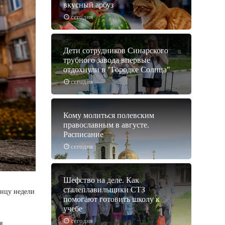
вкусный арбуз
сегодня
Дети сотрудников Синарского
трубного завода впервые
отдохнули в "Городке Солнца"
сегодня
Кому молиться полевским
православным в августе.
Расписание
сегодня
Шефство на деле. Как
сталеплавильщики СТЗ
онцу недели
помогают готовить школу к
учебе
сегодня
я.