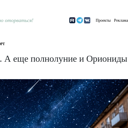
о оторваться!
Проекты
Реклам
РТ
о. А еще полнолуние и Ориониды