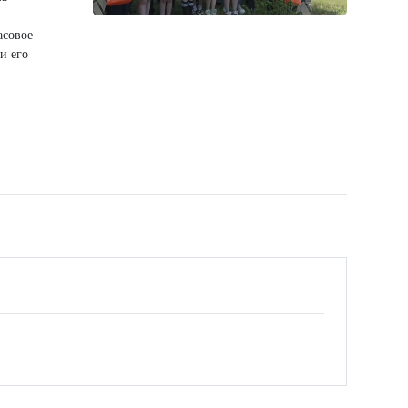
асовое
и его