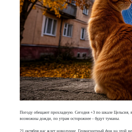
Погоду обещают прохладную. Сегодня +3 по шкале Цельсия, в 
возможны дожди, по утрам осторожнее - будут туманы.
21 октября нас ждет новолуние. Геомагнитный фон на этой н