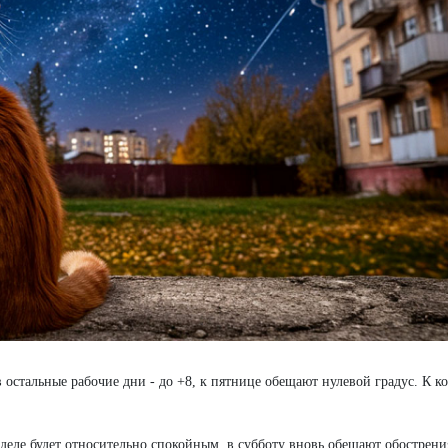
остальные рабочие дни - до +8, к пятнице обещают нулевой градус. К к
еделе будет относительно спокойным, в субботу вновь обещают обострени